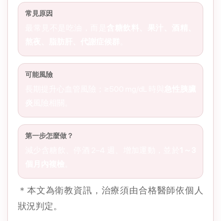
常見原因
最常見不是吃油，而是
含糖飲料、果汁、酒精、
熬夜、脂肪肝、代謝症候群
。
可能風險
長期提升心血管風險；≥500 mg/dL 時與
急性胰臟
炎
風險相關。
第一步怎麼做？
減少含糖飲、停酒 2–4 週、增加運動，並於
1～3
個月內複檢
。
＊本文為衛教資訊，治療須由合格醫師依個人
狀況判定。