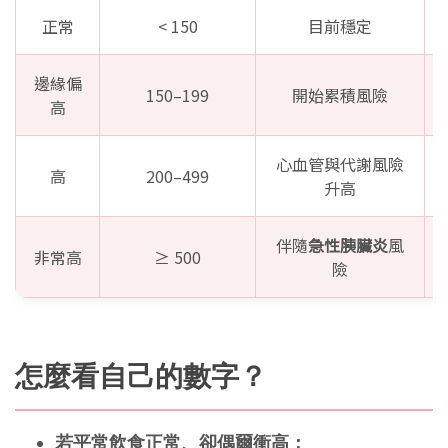
正常
< 150
目前穩定
邊緣偏
150–199
開始累積風險
高
心血管與代謝風險
高
200–499
升高
伴隨
急性胰臟炎
風
非常高
≥ 500
險
怎麼看自己的數字？
若平常飲食正常、卻偶爾衝高：