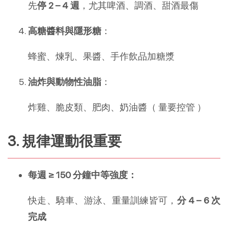
先
停 2 – 4 週
，尤其啤酒、調酒、甜酒最傷
高糖醬料與隱形糖
：
蜂蜜、煉乳、果醬、手作飲品加糖漿
油炸與動物性油脂
：
炸雞、脆皮類、肥肉、奶油醬（ 量要控管 ）
3. 規律運動很重要
每週 ≥ 150 分鐘中等強度：
快走、騎車、游泳、重量訓練皆可，
分 4 – 6 次
完成