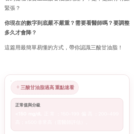
緊張？
你現在的數字到底嚴不嚴重？需要看醫師嗎？要調整
多久才會降？
這篇用最簡單易懂的方式，帶你認識三酸甘油脂！
三酸甘油脂過高 重點速看
三酸甘油脂過高 重點速看
正常值與分級
<150 mg/dL
正常；150–199 偏高；200–499
高；≥500 非常高（需醫師評估）。