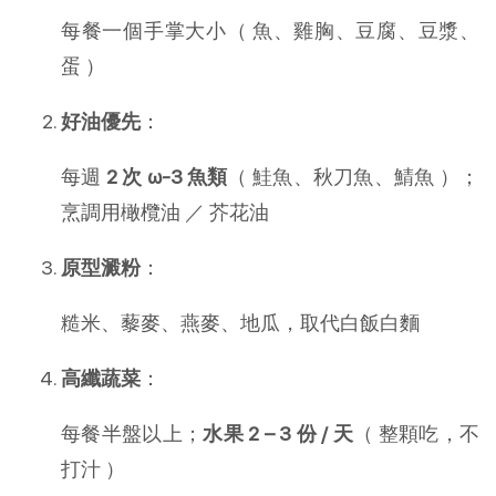
每餐一個手掌大小（ 魚、雞胸、豆腐、豆漿、
蛋 ）
好油優先
：
每週
2 次 ω-3 魚類
（ 鮭魚、秋刀魚、鯖魚 ）；
烹調用橄欖油 ／ 芥花油
原型澱粉
：
糙米、藜麥、燕麥、地瓜，取代白飯白麵
高纖蔬菜
：
每餐半盤以上；
水果 2 – 3 份 / 天
（ 整顆吃，不
打汁 ）