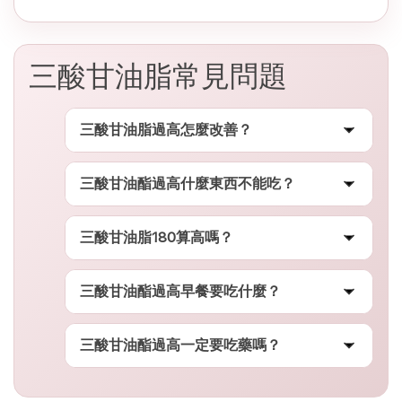
三酸甘油脂常見問題
三酸甘油脂過高怎麼改善？
建議先從
減少含糖飲料、停酒、增加運
三酸甘油酯過高什麼東西不能吃？
動
著手，多數人在 1～3 個月內能觀察
到改善趨勢。若持續偏高，建議由醫師
建議避免
含糖飲料、果汁、甜食、精緻
三酸甘油脂180算高嗎？
評估是否與脂肪肝、血糖代謝有關。
澱粉、酒精
（尤其啤酒與甜酒）。部分
人水果攝取過多也可能升高三酸甘油
180 mg/dL 屬於
150–199「偏高」區
三酸甘油酯過高早餐要吃什麼？
脂。
間
。建議於 3 個月內複檢，並調整飲食
與生活作息。
建議選擇
蛋白質＋原型澱粉
：蛋、豆
三酸甘油酯過高一定要吃藥嗎？
漿、無糖優格、全麥吐司、燕麥。避免
含糖飲、可頌、炸物、甜麵包。
不一定。若介於
150–499 mg/dL
，多可