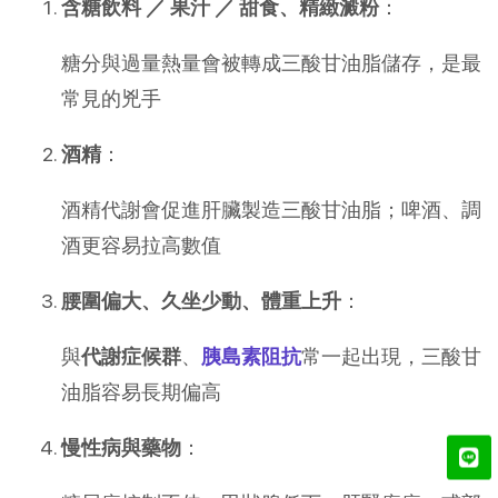
含糖飲料 ／ 果汁 ／ 甜食、精緻澱粉
：
糖分與過量熱量會被轉成三酸甘油脂儲存，是最
常見的兇手
酒精
：
酒精代謝會促進肝臟製造三酸甘油脂；啤酒、調
酒更容易拉高數值
腰圍偏大、久坐少動、體重上升
：
與
代謝症候群
、
胰島素阻抗
常一起出現，三酸甘
油脂容易長期偏高
慢性病與藥物
：