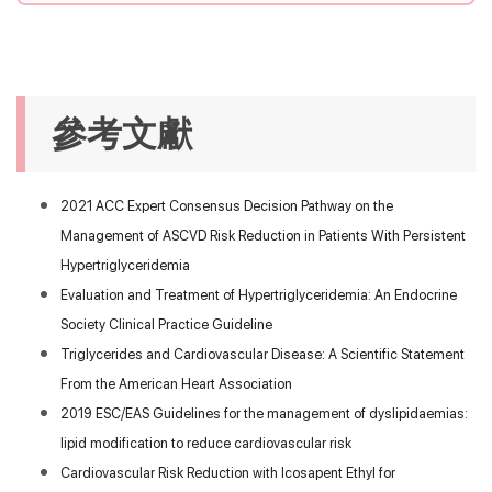
參考文獻
2021 ACC Expert Consensus Decision Pathway on the
Management of ASCVD Risk Reduction in Patients With Persistent
Hypertriglyceridemia
Evaluation and Treatment of Hypertriglyceridemia: An Endocrine
Society Clinical Practice Guideline
Triglycerides and Cardiovascular Disease: A Scientific Statement
From the American Heart Association
2019 ESC/EAS Guidelines for the management of dyslipidaemias:
lipid modification to reduce cardiovascular risk
Cardiovascular Risk Reduction with Icosapent Ethyl for