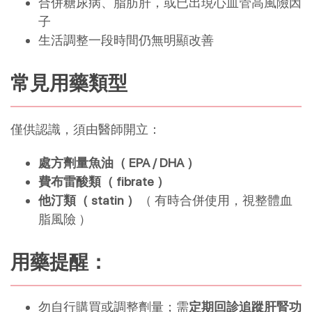
合併糖尿病、脂肪肝，或已出現心血管高風險因
子
生活調整一段時間仍無明顯改善
常見用藥類型
僅供認識，須由醫師開立：
處方劑量魚油（ EPA / DHA ）
費布雷酸類（ fibrate ）
他汀類（ statin ）
（ 有時合併使用，視整體血
脂風險 ）
用藥提醒：
勿自行購買或調整劑量；需
定期回診追蹤肝腎功