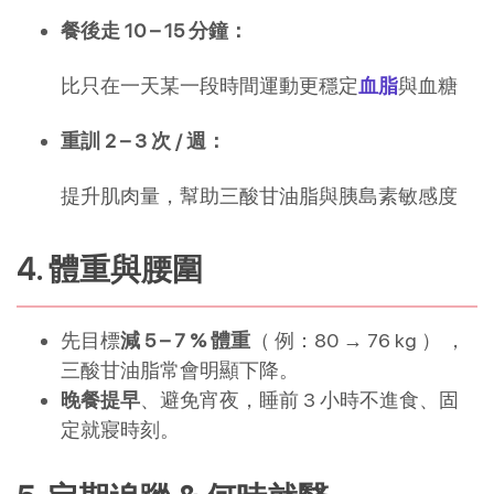
餐後走 10 – 15 分鐘：
比只在一天某一段時間運動更穩定
血脂
與血糖
重訓 2 – 3 次 / 週：
提升肌肉量，幫助三酸甘油脂與胰島素敏感度
4. 體重與腰圍
先目標
減 5 – 7 % 體重
（ 例：80 → 76 kg ） ，
三酸甘油脂常會明顯下降。
晚餐提早
、避免宵夜，睡前 3 小時不進食、固
定就寢時刻。