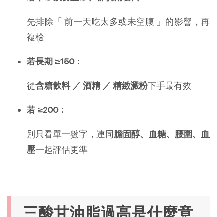
先排除「 前一天吃太多或未空腹 」的影響，再
複檢
若長期 ≥150：
從
含糖飲料 ／ 酒精 ／ 精緻澱粉
下手最有效
若 ≥200：
別只看單一數字，連同
膽固醇、血糖、腰圍、血
壓
一起評估更準
三酸甘油脂過高是什麼意