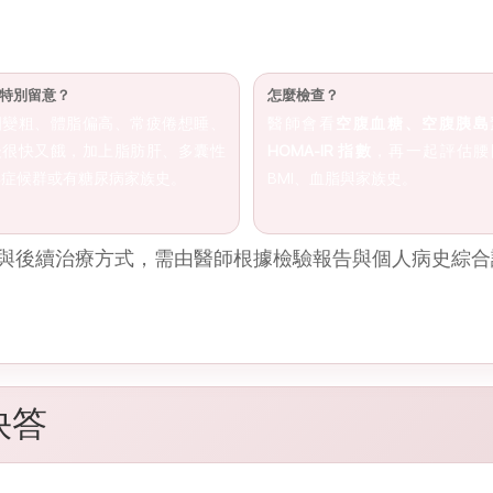
特別留意？
怎麼檢查？
圍變粗、體脂偏高、常疲倦想睡、
醫師會看
空腹血糖、空腹胰島
後很快又餓，加上脂肪肝、多囊性
HOMA-IR 指數
，再一起評估腰
巢症候群或有糖尿病家族史。
BMI、血脂與家族史。
與後續治療方式，需由醫師根據檢驗報告與個人病史綜合
快答