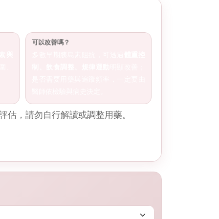
可以改善嗎？
素與
多數早期胰島素阻抗，可透過
體重控
圍、
制、飲食調整、規律運動
明顯改善；
是否需要用藥與追蹤頻率，一定要由
醫師依檢驗與病史決定。
評估，請勿自行解讀或調整用藥。