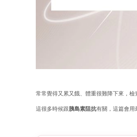
常常覺得又累又餓、體重很難降下來，檢查
這很多時候跟
胰島素阻抗
有關，這篇會用