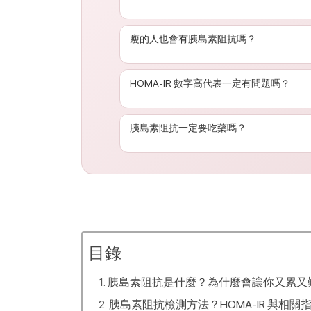
很多人一開始
幾乎沒有明顯不適
，只是覺
瘦的人也會有胰島素阻抗嗎？
素阻抗的可能。
會。即使體重正常，如果有糖尿病家族史
HOMA-IR 數字高代表一定有問題嗎？
不一定。
不同研究與族群使用的界線略有
胰島素阻抗一定要吃藥嗎？
不一定。許多人在
早期階段
，靠減重、增
根據檢驗與整體健康狀況評估，請不要自
目錄
胰島素阻抗是什麼？為什麼會讓你又累又
胰島素阻抗檢測方法？HOMA-IR 與相關