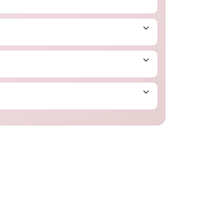
油脂偏高或多囊性卵巢症候群，就要特別留意胰島
題，也可能出現胰島素阻抗，不能只看體重判斷。
，不建議只看單一數字就自行下結論或嚇自己一跳。
已到糖尿病前期或合併其他疾病），一定要由醫師