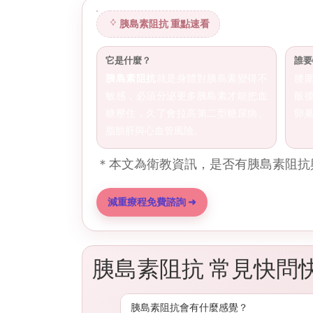
胰島素阻抗 重點速看
胰島素阻抗 重點速看
它是什麼？
誰要
胰島素阻抗
就是身體對胰島素變得不
腰
敏感，必須分泌更多胰島素才能把血
飯
糖壓住，久了會拉高第二型糖尿病、
卵
脂肪肝與心血管風險。
＊本文為衛教資訊，是否有胰島素阻抗
減重療程免費諮詢 ➜
胰島素阻抗 常見快問
胰島素阻抗會有什麼感覺？