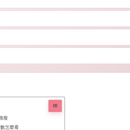
得容易疲倦、飯後很快又餓、腰圍和體重慢慢往上，加上脂肪肝、三酸甘
、內臟脂肪偏高、長期熬夜壓力大，或有多囊性卵巢症候群、脂肪肝等問
差異
，醫師會把 HOMA-IR 和空腹血糖、血脂、腰圍、BMI 等一起看
加活動量與調整飲食就能讓胰島素敏感度明顯改善。是否需要藥物（例如
行買藥或停藥。
難瘦
指數怎麼看