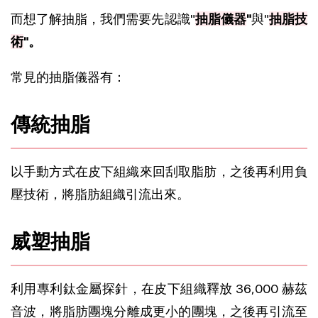
而想了解抽脂，我們需要先認識"
抽脂儀器
"
與"
抽脂技
術
"。
常見的抽脂儀器有：
傳統抽脂
以手動方式在
皮下組織
來回刮取脂肪，之後再利用
負
壓技術
，將
脂肪組織
引流出來。
威塑抽脂
利用專利鈦金屬探針，在皮下組織釋放 36,000 赫茲
音波，將脂肪團塊分離成更小的團塊，之後再引流至