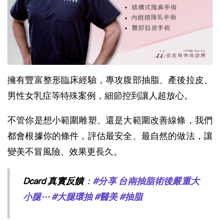
擁有豐富整形臨床經驗，專攻腹部抽脂、產後拉皮、
男性女乳症等特殊案例，細節控到讓人超放心。
不管你是想小範圍雕塑、還是大範圍改善線條，我們
都會根據你的條件，評估最安全、最自然的做法，讓
變美不冒風險、效果更長久。
Dcard 真實反饋
：
#分享
 台南抽脂術後嚴重大
小腿⋯ 
#大腿環抽
#醫美
#抽脂