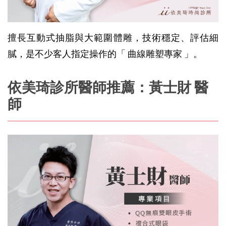
擅長互動式抽脂與大範圍體雕，技術穩定、評估細
膩，是不少客人指定操作的「 曲線雕塑專家 」。
依美琦診所醫師推薦：黃士財 醫
師