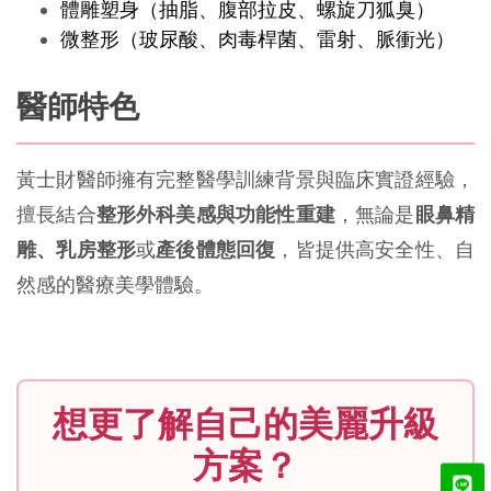
體雕塑身（抽脂、腹部拉皮、螺旋刀狐臭） 
微整形（玻尿酸、肉毒桿菌、雷射、脈衝光）
醫師特色
黃士財醫師擁有完整醫學訓練背景與臨床實證經驗，
擅長結合
整形外科美感與功能性重建
，無論是
眼鼻精
雕、乳房整形
或
產後體態回復
，皆提供高安全性、自
然感的醫療美學體驗。
想更了解自己的美麗升級
方案？