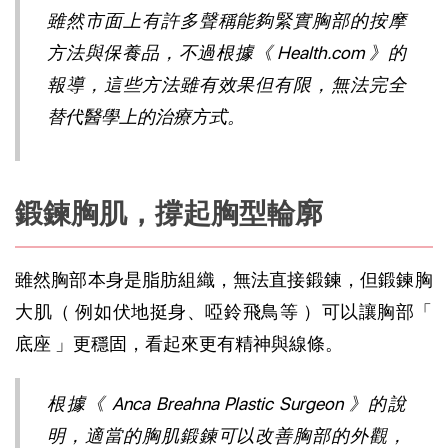
雖然市面上有許多聲稱能夠緊實胸部的按摩
方法與保養品，不過根據《 
Health.com
 》的
報導，這些方法雖有效果但有限，無法完全
替代醫學上的治療方式。
鍛鍊胸肌，撐起胸型輪廓
雖然胸部本身是
脂肪組織
，無法直接鍛鍊，但鍛鍊
胸
大肌
（ 例如伏地挺身、啞鈴飛鳥等 ）可以讓胸部「 
底座 」更穩固，看起來更有精神與線條。
根據《 
Anca Breahna Plastic Surgeon
 》的說
明，適當的胸肌鍛鍊可以改善胸部的外觀，