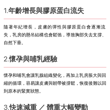
年齡增長與膠原蛋白流失
隨著年紀增長，皮膚的彈性與
膠原蛋白
會逐漸流
失，
乳房
的懸吊結構也會鬆弛，導致胸部失去支撐、
自然下垂。
懷孕與哺乳經驗
懷孕
和
哺乳
會讓
乳腺組織
變化，再加上乳房脹大與回
縮的循環，容易讓皮膚與韌帶被撐鬆，恢復後難以回
到原本的緊實狀態。
快速減重 ／ 體重大幅變動