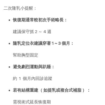
二次隆乳小提醒：
恢復期通常較初次手術略長：
建議保守抓 2 ～ 4 週
隆乳定位衣建議穿著 1 ~ 3 個月：
幫助胸型固定
避免劇烈運動與趴睡：
約 1 個月內回診追蹤
若有結構重建（ 如提乳或複合式補脂 ）：
需視術式延長恢復期