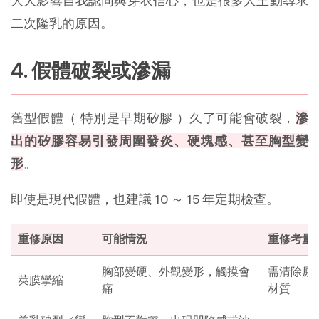
大大影響自我認同與穿衣信心，也是很多人主動尋求
二次隆乳的原因。
4. 假體破裂或滲漏
舊型假體（ 特別是早期矽膠 ）久了可能會破裂，
滲
出的矽膠容易引發周圍發炎、硬塊感、甚至胸型變
形
。
即使是現代假體，也建議 10 ～ 15 年定期檢查。
重修原因
可能情況
重修考量
胸部變硬、外觀變形，觸摸會
需清除原
莢膜攣縮
痛
材質