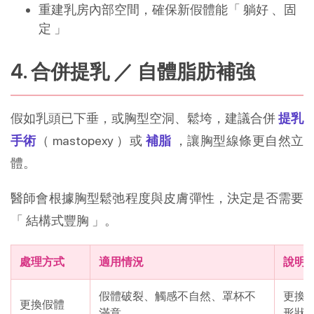
重建乳房內部空間，確保新假體能「 躺好 、固
定 」
4. 合併提乳 ／ 自體脂肪補強
假如乳頭已下垂，或胸型空洞、鬆垮，建議合併
提乳
手術
（ mastopexy ）或
補脂
，讓胸型線條更自然立
體。
醫師會根據胸型鬆弛程度與皮膚彈性，決定是否需要
「 結構式豐胸 」。
處理方式
適用情況
說明
假體破裂、觸感不自然、罩杯不
更換
更換假體
滿意
形狀