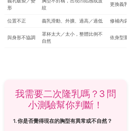
義乳破裂／變
胸型不對稱，出現凹陷感或波
更換義乳
形
紋
位置不正
義乳滑動、外擴、過高／過低
修補內袋
罩杯太大／太小，整體比例不
與身形不協調
依身型重
自然
我需要二次隆乳嗎？3 問
小測驗幫你判斷！
1. 你是否覺得現在的胸型有異常或不自然？