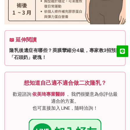
📖 延伸閱讀
隆乳後遺症有哪些？莢膜攣縮分4級，專家教3招預防
「石頭奶」硬塊！
想知道自己適不適合做二次隆乳？
歡迎諮詢
依美琦專業醫師
， 我們很樂意為你評估最
適合的方案。
也可直接加入 LINE，隨時洽詢！