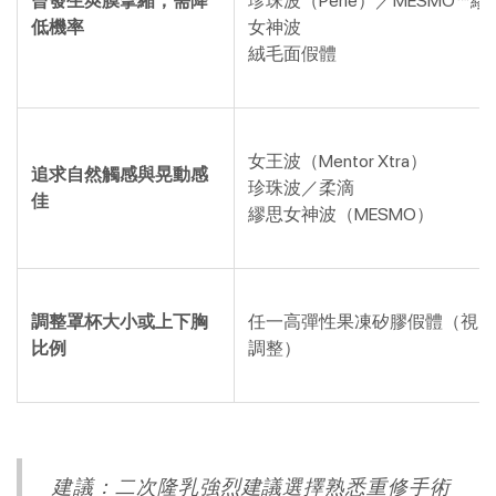
曾發生莢膜攣縮，需降
珍珠波（Perle）／MESMO™繆
低機率
女神波
絨毛面假體
女王波（Mentor Xtra）
追求自然觸感與晃動感
珍珠波／柔滴
佳
繆思女神波（MESMO）
調整罩杯大小或上下胸
任一高彈性果凍矽膠假體（視目
比例
調整）
建議：二次隆乳強烈建議選擇熟悉重修手術