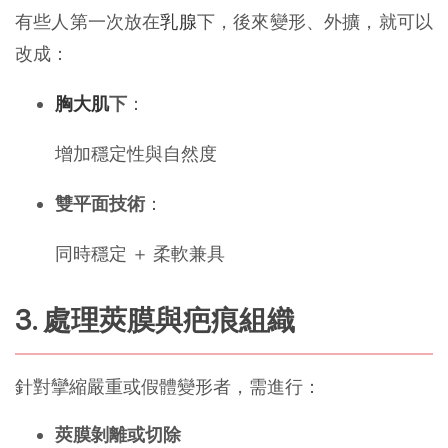
有些人第一次放在
乳腺
下，後來變形、外擴，就可以
改成：
胸大肌
下
：
增加穩定性與自然度
雙平面技術
：
同時穩定 ＋ 柔軟兼具
3. 處理莢膜與疤痕組織
針對攣縮嚴重或假體變形者，需進行：
莢膜剝離或切除