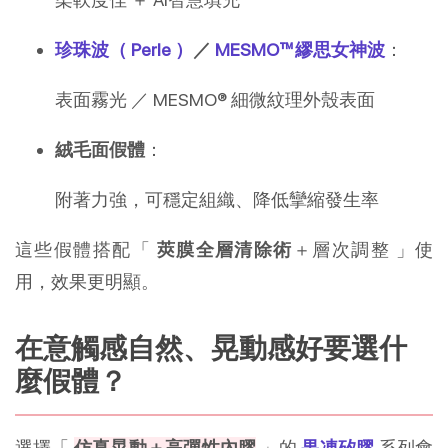
珍珠波（ Perle ）
／
MESMO™繆思女神波
：
表面霧光 ／ MESMO® 細微紋理外殼表面
絨毛面假體
：
附著力強，可穩定組織、降低攣縮發生率
這些假體搭配「
莢膜全層清除術
＋層次調整 」使
用，效果更明顯。
在意觸感自然、晃動感好要選什
麼假體？
選擇「
仿真晃動＋高彈性內膠
」的
果凍矽膠
系列會