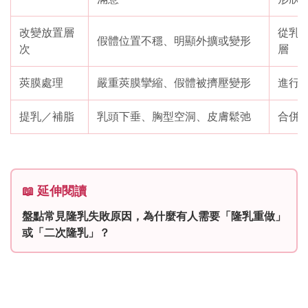
改變放置層
從乳
假體位置不穩、明顯外擴或變形
次
層
莢膜處理
嚴重莢膜攣縮、假體被擠壓變形
進行
提乳／補脂
乳頭下垂、胸型空洞、皮膚鬆弛
合併 
📖 延伸閱讀
盤點常見隆乳失敗原因，為什麼有人需要「隆乳重做」
或「二次隆乳」？