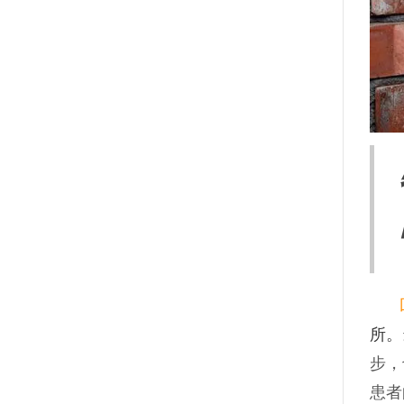
所。
步，
患者