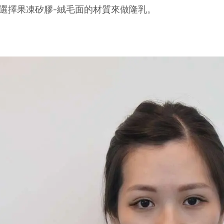
選擇果凍矽膠-絨毛面的材質來做隆乳。