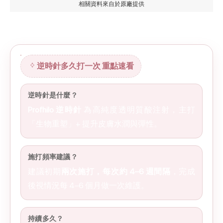
相關資料來自於
原廠
提供
逆時針多久打一次 重點速看
逆時針多久打一次 重點速看
逆時針是什麼？
Profhilo 逆時針
為高純度透明質酸注射，主打
「生物重塑」+ 提升皮膚水潤與彈性。
施打頻率建議？
建議初期
兩次施打，每次約 4–6 週間隔
，完成
後視情況每 4–6 個月做一次維護。
持續多久？