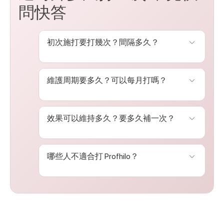
問快答
初次施打要打幾次？間隔多久？
建議為
兩次施打，每次約 4–6 週間
維護周期要多久？可以每月打嗎？
隔
，讓皮膚有時間回應與重塑。
維護建議為每
4–6 個月
一次。通常情
效果可以維持多久？要多久補一次？
況下不建議每月施打，需醫師評估再
決定。
一般可維持約
6–9 個月
，但年長、膚
哪些人不適合打 Profhilo？
況差或生活習慣較差者可能需更早補
打。
若
懷孕／哺乳中、皮膚有活躍感染、
或曾對透明質酸嚴重過敏者
，建議
﹙療程前﹚與醫師詳細評估。