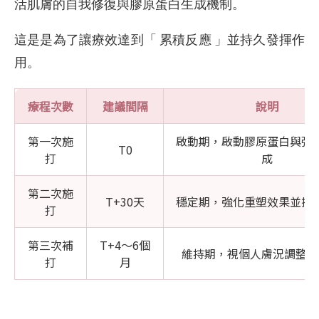
活肌膚的自我修復與膠原蛋白生成機制。
這是是為了讓療效達到「 累積反應 」並持久發揮作
用。
療程次數
建議間隔
說明
第一次施
啟動期，啟動膠原蛋白與彈
T0
打
成
第二次施
T+30天
穩定期，強化重塑效果並提
打
第三次補
T+4～6個
維持期，視個人膚況調整治
打
月