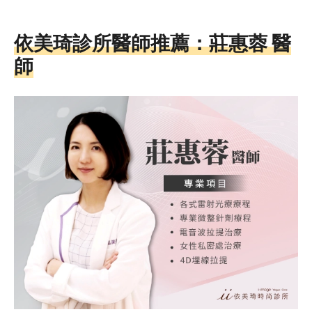
依美琦診所醫師推薦：
莊惠蓉 醫
師