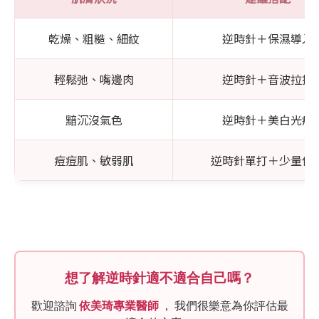
乾燥、粗糙、細紋
逆時針＋保濕導入
輕鬆弛、嘴邊肉
逆時針＋音波拉提
黯沉沒氣色
逆時針＋美白光療
痘痘肌、敏弱肌
逆時針單打＋少量保
想了解逆時針適不適合自己嗎？
歡迎諮詢
依美琦專業醫師
， 我們很樂意為你評估最