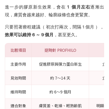
進一步的膠原新生效果，會在
1 個月左右
逐漸出
現，膚質會越來越好、輪廓線條也會更緊實。
只要照著療程建議（ 初次打兩次，間隔 1 個月 ），
效果可以維持 6 ～ 9 個月
，甚至更久。
比較項目
逆時針 PROFHILO
主要作用
促進膠原與彈力蛋白新生
立
見效時間
約 7～14 天
立
維持時間
約 6～9 個月
適合對象
膚質差、乾燥、輕熟齡肌
明顯凹