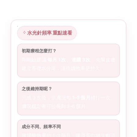
水光針頻率 重點速看
水光針頻率 重點速看
初期療程怎麼打？
剛開始建議
每月 1 次、連續 3 次
，先幫皮膚
建立基礎水分庫，讓後續效果更持久。
之後維持期呢？
完成 3 次後，依膚況每
1–3 個月
補打一次。
膚況穩定者可拉長到 3–6 個月。
成分不同、頻率不同
玻尿酸效果約 1–3 個月；膠原蛋白增生劑可