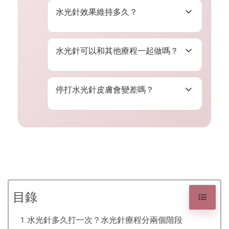
施打後 3–7 天就能感受到皮膚明
水光針效果維持多久？
也有影響，冬天乾燥期可適度縮短
顯水潤、光澤提升。完整效果通常
間隔。
在 1–2 週後達到最佳狀態。若使用
視成分而定：玻尿酸約 1–3 個月；
膠原蛋白增生劑，深層緊緻效果需
水光針可以和其他療程一起做嗎？
微量肉毒約 4–6 個月；膠原蛋白
4–8 週才會逐漸顯現。
增生劑約 6–12 個月。做好日常保
可以，水光針常與電波、音波、雷
濕與防曬，可以延長效果持續時
停打水光針皮膚會變差嗎？
射搭配做複合式療程，效果通常比
間。
單做更全面。但各療程的間隔時間
不會「變更差」，只是效果會隨時
需要醫師統一評估安排，避免肌膚
間慢慢消退，肌膚逐漸回到治療前
在短時間內承受過多刺激。
的狀態。水光針不會讓皮膚產生依
賴性，停打後只是少了深層補水的
支持，配合日常保濕保養可以延緩
狀態下滑。
目錄
水光針多久打一次？水光針療程分兩個階段