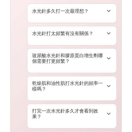
水光針多久打一次最理想？
初期療程建議每月 1 次、連打 3
水光針打太頻繁有沒有關係？
次，幫皮膚建立基礎。完成後視膚
況調整，一般每 1–3 個月補打一次
不建議間隔少於 4 週。肌膚需要
做維持保養。若使用膠原蛋白增生
玻尿酸水光針和膠原蛋白增生劑哪
時間吸收注射成分並完成修復，過
個需要打更頻繁？
劑等進階成分，間隔可拉長到 6
於密集施打不會讓效果加倍，反而
個月以上。
讓肌膚沒有緩衝期，也增加不必要
玻尿酸水光效果約維持 1–3 個月，
乾燥肌和油性肌打水光針的頻率一
的費用支出。
需要較頻繁補打。膠原蛋白增生劑
樣嗎？
（如薇貝拉）是刺激肌膚自行增生
膠原，效果可維持 6–12 個月，不
不一樣。乾燥肌或熟齡肌代謝較
打完一次水光針多久才會看到效
需要每月打，整體長期費用反而更
快，效果消退也快，初期可考慮每
果？
划算。
3–4 週打一次。油性肌或膚況穩定
者，間隔可拉到 2–3 個月。季節