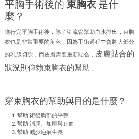
平胸手術後的
束胸衣
是什
麼？
進行完平胸手術後，除了引流管幫助血水排出，束胸
衣也是非常重要的角色，因為手術過程中會將大部分
皮膚貼合的
的乳腺切除，而皮膚需要重新貼合，
狀況則仰賴束胸衣的幫助
。
穿束胸衣的幫助與目的是什麼？
幫助 術後胸部的平整
幫助 消腫、加壓與止血
幫助 減少疤痕生長