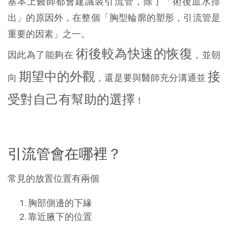
基本上醫師都會建議裝引流管，除了「術後血水排
出」的原因外，在整個「胸型輪廓的塑形，引流管是
重要的因素」之一。
術後較為快速的恢復
因此為了能夠在
，並朝
期望中的外觀
接
向
，還是要與醫師充分溝通並
受對自己有幫助的選擇
！
引流管會在哪裡？
常見的放置位置有兩個
胸部側邊的下緣
靠近腋下的位置