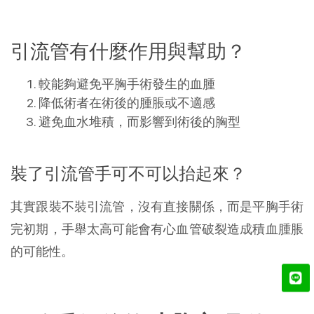
引流管有什麼作用與幫助？
較能夠避免平胸手術發生的血腫
降低術者在術後的腫脹或不適感
避免血水堆積，而影響到術後的胸型
裝了引流管手可不可以抬起來？
其實跟裝不裝引流管，沒有直接關係，而是平胸手術
完初期，手舉太高可能會有心血管破裂造成積血腫脹
的可能性。