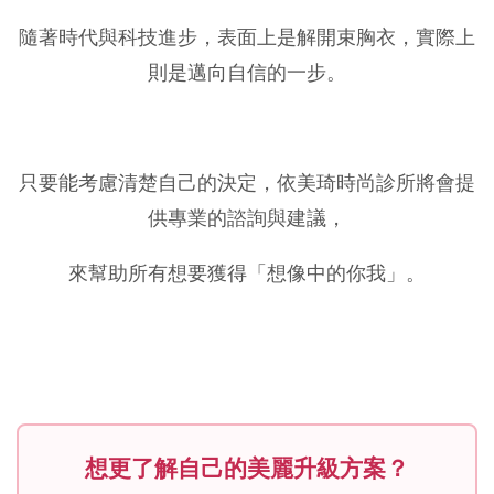
隨著時代與科技進步，表面上是解開束胸衣，實際上
則是邁向自信的一步。
只要能考慮清楚自己的決定，依美琦時尚診所將會提
供專業的諮詢與建議，
來幫助所有想要獲得「想像中的你我」。
想更了解自己的美麗升級方案？