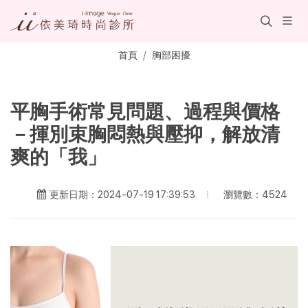
首頁
胸部困擾
平胸手術常見問題、過程與價格
－揮別束胸悶熱與壓抑，解放清
爽的「我」
瀏覽數：4524
更新日期：2024-07-19 17:39:53